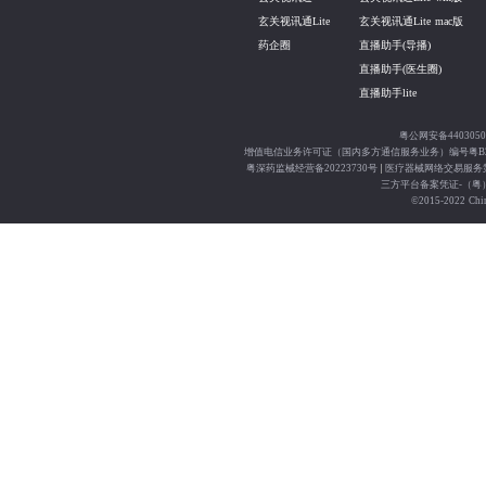
玄关视讯通Lite
玄关视讯通Lite mac版
药企圈
直播助手(导播)
直播助手(医生圈)
直播助手lite
粤公网安备4403050
增值电信业务许可证（国内多方通信服务业务）编号粤B2-2
粤深药监械经营备20223730号
医疗器械网络交易服务第三
三方平台备案凭证-（粤）网
©2015-2022