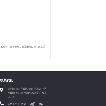
联系我们
深圳市南山区南头街道马家龙社区
南山大道3186号南头城莲花广场B
栋7楼
0755-82416732